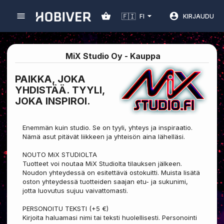
🇫🇮
FI
KIRJAUDU
MiX Studio Oy
-
Kauppa
PAIKKA, JOKA
YHDISTÄÄ. TYYLI,
JOKA INSPIROI.
Enemmän kuin studio. Se on tyyli, yhteys ja inspiraatio. 
Nämä asut pitävät liikkeen ja yhteisön aina lähelläsi.

NOUTO MiX STUDIOLTA

Tuotteet voi noutaa MiX Studiolta tilauksen jälkeen. 
Noudon yhteydessä on esitettävä ostokuitti. Muista lisätä 
oston yhteydessä tuotteiden saajan etu- ja sukunimi, 
jotta luovutus sujuu vaivattomasti.

PERSONOITU TEKSTI (+5 €)

Kirjoita haluamasi nimi tai teksti huolellisesti. Personointi 